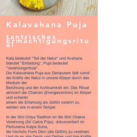
Kalavahana Puja
tantrisches
Ermächtigungsritu
al
Kala bedeutet "Teil der Natur" und Avahana
bdeutet "Einladung", Puja bedeutet
"Verehrungsritual".
Die Kalavahana Puja aus Devipuram lädt somit
die Kräfte der Natur in unsere Körper durch das
Medium der
Berührung und der Achtsamkeit ein. Das Ritual
aktiviert die Chakren (Energiezentren) im Körper
und schenkt
einem die Erfahrung als Göttin verehrt zu
werden wie in einem Tempel.
In der Shri Vidya Tradition ist die Shri Chakra
Verehrung (Śrī Cakra Pūja), dokumentiert im
Parśurama Kalpa Sutra,
die höchste Form Devi (die Göttin) zu verehren.
Und da es alle Devīs und Deities und ihre Kräfte