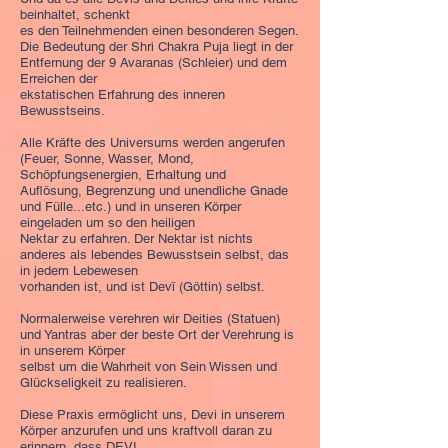
beinhaltet, schenkt
es den Teilnehmenden einen besonderen Segen.
Die Bedeutung der Shri Chakra Puja liegt in der
Entfernung der 9 Avaranas (Schleier) und dem
Erreichen der
ekstatischen Erfahrung des inneren
Bewusstseins.
Alle Kräfte des Universums werden angerufen
(Feuer, Sonne, Wasser, Mond,
Schöpfungsenergien, Erhaltung und
Auflösung, Begrenzung und unendliche Gnade
und Fülle...etc.) und in unseren Körper
eingeladen um so den heiligen
Nektar zu erfahren. Der Nektar ist nichts
anderes als lebendes Bewusstsein selbst, das
in jedem Lebewesen
vorhanden ist, und ist Devī (Göttin) selbst.
Normalerweise verehren wir Deities (Statuen)
und Yantras aber der beste Ort der Verehrung is
in unserem Körper
selbst um die Wahrheit von Sein Wissen und
Glückseligkeit zu realisieren.
Diese Praxis ermöglicht uns, Devi in unserem
Körper anzurufen und uns kraftvoll daran zu
erinnern, dass DEVI