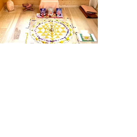
Ablauf
Das Ritual findet in einer Einzelsitzung statt.
Das Śrī Yantra kann gemeinsam dekoriert
werden. Im Anschluss werde ich verschiedene
Mantras rezitieren und dabei die
entsprechenden Körperteile berühren um die